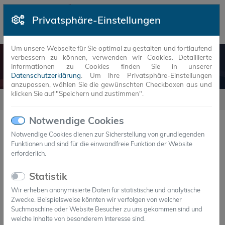
Privatsphäre-Einstellungen
Um unsere Webseite für Sie optimal zu gestalten und fortlaufend
verbessern zu können, verwenden wir Cookies. Detaillierte
NEUIGKEITEN
Informationen zu Cookies finden Sie in unserer
Datenschutzerklärung
. Um Ihre Privatsphäre-Einstellungen
anzupassen, wählen Sie die gewünschten Checkboxen aus und
klicken Sie auf "Speichern und zustimmen".
Neuigkeiten
Notwendige Cookies
Notwendige Cookies dienen zur Sicherstellung von grundlegenden
Funktionen und sind für die einwandfreie Funktion der Website
JAHR
MONAT
erforderlich.
22.Feb.2021
Statistik
Axiotherm entwickelt nachhaltige
Wir erheben anonymisierte Daten für statistische und analytische
Kältespeicher für BioNTech-Impfstoff
Zwecke. Beispielsweise könnten wir verfolgen von welcher
Ganz ohne Trockeneis
Suchmaschine oder Website Besucher zu uns gekommen sind und
welche Inhalte von besonderem Interesse sind.