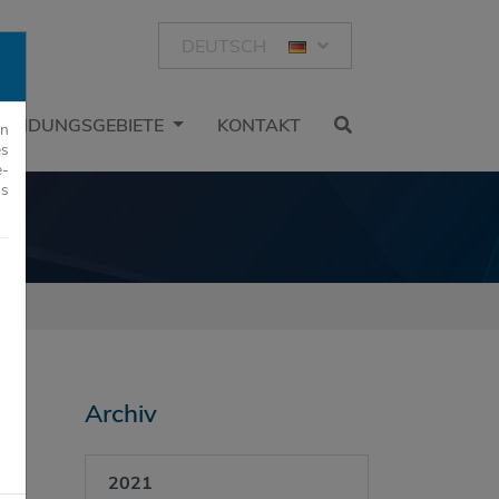
DEUTSCH
ENDUNGSGEBIETE
KONTAKT
rn
es
e-
us
Archiv
2021