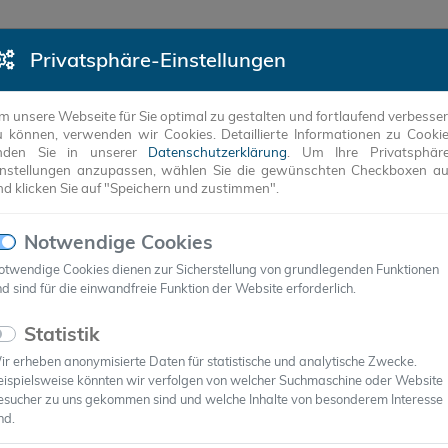
Privatsphäre-Einstellungen
DUKTE
REFERENZEN
UNTERNEHMEN
ANW
m unsere Webseite für Sie optimal zu gestalten und fortlaufend verbesse
u können, verwenden wir Cookies. Detaillierte Informationen zu Cooki
inden Sie in unserer
Datenschutzerklärung
. Um Ihre Privatsphär
instellungen anzupassen, wählen Sie die gewünschten Checkboxen a
nd klicken Sie auf "Speichern und zustimmen".
Notwendige Cookies
otwendige Cookies dienen zur Sicherstellung von grundlegenden Funktionen
d sind für die einwandfreie Funktion der Website erforderlich.
Statistik
r erheben anonymisierte Daten für statistische und analytische Zwecke.
eispielsweise könnten wir verfolgen von welcher Suchmaschine oder Website
ropas
esucher zu uns gekommen sind und welche Inhalte von besonderem Interesse
nd.
igern die Kapazität von Wärme- und Kältespeichern