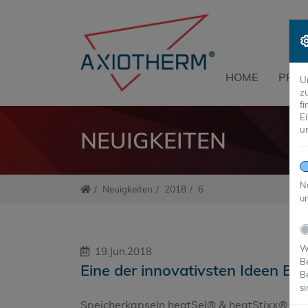
HOME
PRO
U
z
f
E
u
NEUIGKEITEN
N
Neuigkeiten
2018
6
un
Wi
19.Jun.2018
B
Eine der innovativsten Ideen Eu
B
si
Speicherkapseln heatSel® & heatStixx® ste