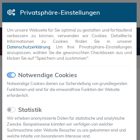
Privatsphäre-Einstellungen
Um unsere Webseite für Sie optimal zu gestalten und fortlaufend
verbessern zu können, verwenden wir Cookies. Detaillierte
NEUIGKEITEN
Informationen zu Cookies finden Sie in unserer
Datenschutzerklärung
. Um Ihre Privatsphäre-Einstellungen
anzupassen, wählen Sie die gewünschten Checkboxen aus und
klicken Sie auf "Speichern und zustimmen".
Neuigkeiten
Notwendige Cookies
Notwendige Cookies dienen zur Sicherstellung von grundlegenden
Funktionen und sind für die einwandfreie Funktion der Website
JAHR
MONAT
erforderlich.
22.Feb.2021
Statistik
Axiotherm entwickelt nachhaltige
Wir erheben anonymisierte Daten für statistische und analytische
Kältespeicher für BioNTech-Impfstoff
Zwecke. Beispielsweise könnten wir verfolgen von welcher
Ganz ohne Trockeneis
Suchmaschine oder Website Besucher zu uns gekommen sind und
welche Inhalte von besonderem Interesse sind.