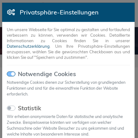
Privatsphäre-Einstellungen
Um unsere Webseite für Sie optimal zu gestalten und fortlaufend
verbessern zu können, verwenden wir Cookies. Detaillierte
SUNSET
Informationen zu Cookies finden Sie in unserer
Datenschutzerklärung
. Um Ihre Privatsphäre-Einstellungen
anzupassen, wählen Sie die gewünschten Checkboxen aus und
klicken Sie auf "Speichern und zustimmen".
Referenzen
Sunset
Notwendige Cookies
Sunset
Notwendige Cookies dienen zur Sicherstellung von grundlegenden
Funktionen und sind für die einwandfreie Funktion der Website
erforderlich.
PCM in der Photovoltaik
Statistik
Ziel des aktuellen Forschungsprojekts ist neben der
Wir erheben anonymisierte Daten für statistische und analytische
Steigerung des Wirkungsgrads die Erhöhung der
Zwecke. Beispielsweise könnten wir verfolgen von welcher
Lebensdauer von Photovoltaik-Modulen durch die
Suchmaschine oder Website Besucher zu uns gekommen sind und
welche Inhalte von besonderem Interesse sind.
Integration hochkapazitiver, polymergebundener