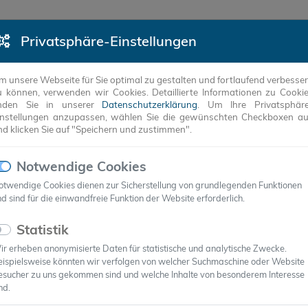
Privatsphäre-Einstellungen
DUKTE
REFERENZEN
UNTERNEHMEN
ANW
m unsere Webseite für Sie optimal zu gestalten und fortlaufend verbesse
u können, verwenden wir Cookies. Detaillierte Informationen zu Cooki
inden Sie in unserer
Datenschutzerklärung
. Um Ihre Privatsphär
instellungen anzupassen, wählen Sie die gewünschten Checkboxen a
nd klicken Sie auf "Speichern und zustimmen".
Notwendige Cookies
otwendige Cookies dienen zur Sicherstellung von grundlegenden Funktionen
d sind für die einwandfreie Funktion der Website erforderlich.
Statistik
r erheben anonymisierte Daten für statistische und analytische Zwecke.
eispielsweise könnten wir verfolgen von welcher Suchmaschine oder Website
ierung von Bauteilen und Systemen
esucher zu uns gekommen sind und welche Inhalte von besonderem Interesse
nd.