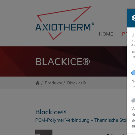
HOME
PRO
U
z
f
E
u
BLACKICE®
N
Produkte
BlackIce®
un
Wi
BlackIce®
B
PCM-Polymer Verbindung – Thermische Stabilis
B
si