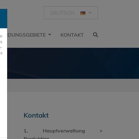
DEUTSCH
ENDUNGSGEBIETE
KONTAKT
rn
es
e-
us
Kontakt
1. Hauptverwaltung +
Produktion