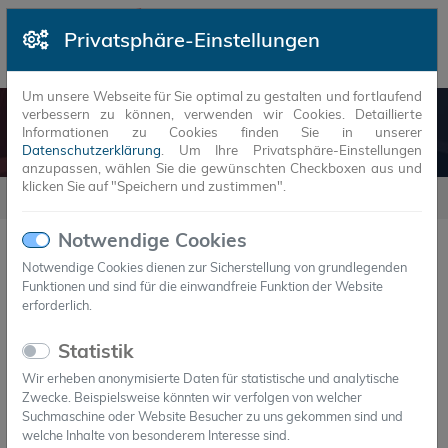
Privatsphäre-Einstellungen
Um unsere Webseite für Sie optimal zu gestalten und fortlaufend
verbessern zu können, verwenden wir Cookies. Detaillierte
DRÄGER
Informationen zu Cookies finden Sie in unserer
Datenschutzerklärung
. Um Ihre Privatsphäre-Einstellungen
anzupassen, wählen Sie die gewünschten Checkboxen aus und
klicken Sie auf "Speichern und zustimmen".
Referenzen
Dräger
Notwendige Cookies
Dräger
Notwendige Cookies dienen zur Sicherstellung von grundlegenden
Funktionen und sind für die einwandfreie Funktion der Website
erforderlich.
Das speziell für harte Einsätze konturierte
Atemschutzgerät Dräger PSS® BG 4 plus versorgt den
Statistik
Geräteträger in toxischer Umgebung bis zu vier
Wir erheben anonymisierte Daten für statistische und analytische
Stunden mit Atemluft. Um die Temperatur der
Zwecke. Beispielsweise könnten wir verfolgen von welcher
Suchmaschine oder Website Besucher zu uns gekommen sind und
Einatemluft zu reduzieren und die physische Belastung
welche Inhalte von besonderem Interesse sind.