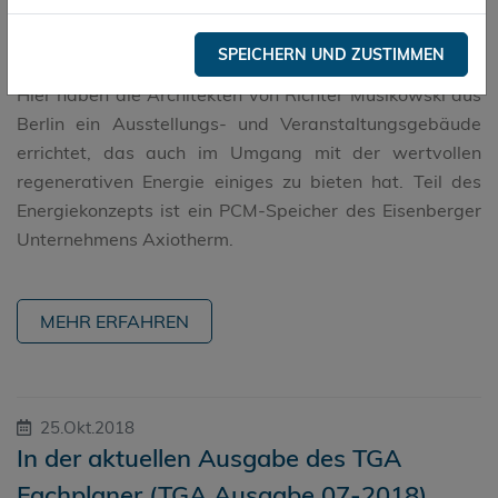
entlang der Spree, findet sich zwischen den Fassaden
mit kettenartig aneinandergereihten Fenstern ein Haus,
SPEICHERN UND ZUSTIMMEN
das die Monotonie des Ortes konsequent durchbricht.
Hier haben die Architekten von Richter Musikowski aus
Berlin ein Ausstellungs- und Veranstaltungsgebäude
errichtet, das auch im Umgang mit der wertvollen
regenerativen Energie einiges zu bieten hat. Teil des
Energiekonzepts ist ein PCM-Speicher des Eisenberger
Unternehmens Axiotherm.
MEHR ERFAHREN
25.Okt.2018
In der aktuellen Ausgabe des TGA
Fachplaner (TGA Ausgabe 07-2018)