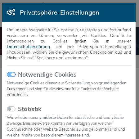
Privatsphäre-Einstellungen
Um unsere Webseite für Sie optimal zu gestalten und fortlaufend
verbessern zu können, verwenden wir Cookies. Detaillierte
NEUIGKEITEN
Informationen zu Cookies finden Sie in unserer
Datenschutzerklärung
. Um Ihre Privatsphäre-Einstellungen
anzupassen, wählen Sie die gewünschten Checkboxen aus und
klicken Sie auf "Speichern und zustimmen".
Neuigkeiten
2018
Notwendige Cookies
Notwendige Cookies dienen zur Sicherstellung von grundlegenden
Funktionen und sind für die einwandfreie Funktion der Website
JAHR
MONAT
erforderlich.
14.Nov.2018
Statistik
Smart Building - das Futurium in Berlin
Wir erheben anonymisierte Daten für statistische und analytische
Intelligent gespeichert
Zwecke. Beispielsweise könnten wir verfolgen von welcher
Suchmaschine oder Website Besucher zu uns gekommen sind und
Blickt man entlang in Berlin vom Humboldthafen
welche Inhalte von besonderem Interesse sind.