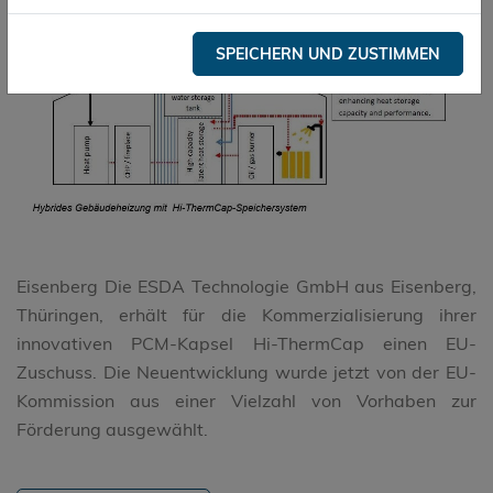
SPEICHERN UND ZUSTIMMEN
Eisenberg Die ESDA Technologie GmbH aus Eisenberg,
Thüringen, erhält für die Kommerzialisierung ihrer
innovativen PCM-Kapsel Hi-ThermCap einen EU-
Zuschuss. Die Neuentwicklung wurde jetzt von der EU-
Kommission aus einer Vielzahl von Vorhaben zur
Förderung ausgewählt.