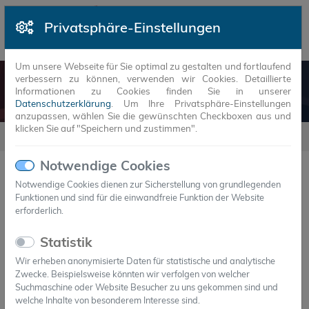
Privatsphäre-Einstellungen
Um unsere Webseite für Sie optimal zu gestalten und fortlaufend
verbessern zu können, verwenden wir Cookies. Detaillierte
NEUIGKEITEN
Informationen zu Cookies finden Sie in unserer
Datenschutzerklärung
. Um Ihre Privatsphäre-Einstellungen
anzupassen, wählen Sie die gewünschten Checkboxen aus und
klicken Sie auf "Speichern und zustimmen".
Neuigkeiten
2016
10
Notwendige Cookies
Notwendige Cookies dienen zur Sicherstellung von grundlegenden
Funktionen und sind für die einwandfreie Funktion der Website
JAHR
MONAT
erforderlich.
14.Okt.2016
Statistik
EU setzt auf PCM-
Wir erheben anonymisierte Daten für statistische und analytische
Wärmespeicherkapseln
Zwecke. Beispielsweise könnten wir verfolgen von welcher
Innovation der Thüringer ESDA Technologie GmbH von
Suchmaschine oder Website Besucher zu uns gekommen sind und
welche Inhalte von besonderem Interesse sind.
Brüssler Kommission zur Förderung ausgewählt