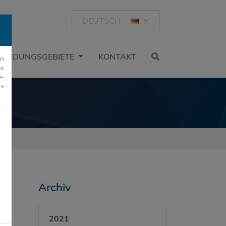
DEUTSCH
ENDUNGSGEBIETE
KONTAKT
rn
es
e-
us
Archiv
2021