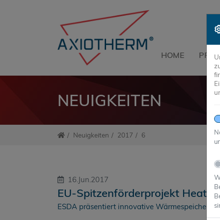
HOME
PRO
U
z
f
E
u
NEUIGKEITEN
N
Neuigkeiten
2017
6
un
Wi
16.Jun.2017
B
EU-Spitzenförderprojekt Heatsel
B
si
ESDA präsentiert innovative Wärmespeicherkaps