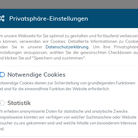
Privatsphäre-Einstellungen
DUKTE
REFERENZEN
UNTERNEHMEN
ANW
m unsere Webseite für Sie optimal zu gestalten und fortlaufend verbesse
u können, verwenden wir Cookies. Detaillierte Informationen zu Cooki
inden Sie in unserer
Datenschutzerklärung
. Um Ihre Privatsphär
instellungen anzupassen, wählen Sie die gewünschten Checkboxen a
nd klicken Sie auf "Speichern und zustimmen".
Notwendige Cookies
otwendige Cookies dienen zur Sicherstellung von grundlegenden Funktionen
d sind für die einwandfreie Funktion der Website erforderlich.
Statistik
r erheben anonymisierte Daten für statistische und analytische Zwecke.
eispielsweise könnten wir verfolgen von welcher Suchmaschine oder Website
® auf Intersolar
esucher zu uns gekommen sind und welche Inhalte von besonderem Interesse
nd.
el auf Intersolar-Messe