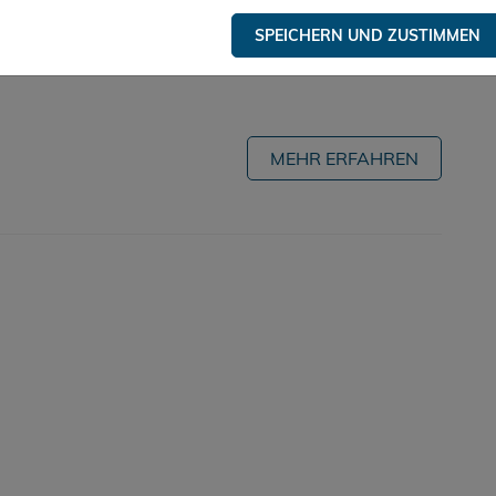
ellt Heatsel®, eine einzigartige Lösung für die
SPEICHERN UND ZUSTIMMEN
d Kühlsystemen vom 31. Mai bis 2. Juni 2017 auf der
MEHR ERFAHREN