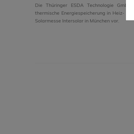
Die Thüringer ESDA Technologie GmbH st
thermische Energiespeicherung in Heiz- un
Solarmesse Intersolar in München vor.