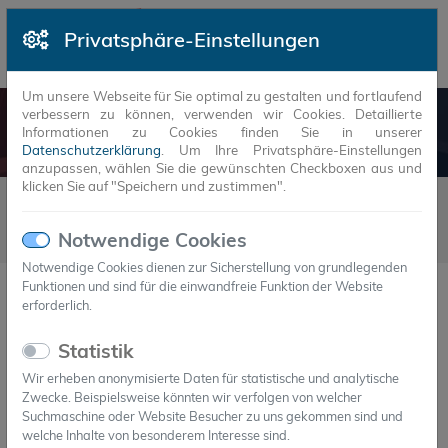
Privatsphäre-Einstellungen
Um unsere Webseite für Sie optimal zu gestalten und fortlaufend
verbessern zu können, verwenden wir Cookies. Detaillierte
NEUIGKEITEN
Informationen zu Cookies finden Sie in unserer
Datenschutzerklärung
. Um Ihre Privatsphäre-Einstellungen
anzupassen, wählen Sie die gewünschten Checkboxen aus und
klicken Sie auf "Speichern und zustimmen".
Neuigkeiten
2019
7
07.07.2019 - Axiotherm GmbH gewinnt smarter E Award 2019
Notwendige Cookies
in der Kategorie „Smart Renewable Energy“
Notwendige Cookies dienen zur Sicherstellung von grundlegenden
Funktionen und sind für die einwandfreie Funktion der Website
erforderlich.
07.Jul.2019
Axiotherm GmbH gewinnt smarter E
Statistik
Award 2019 in der Kategorie „Smart
Renewable Energy“
Wir erheben anonymisierte Daten für statistische und analytische
Zwecke. Beispielsweise könnten wir verfolgen von welcher
Suchmaschine oder Website Besucher zu uns gekommen sind und
welche Inhalte von besonderem Interesse sind.