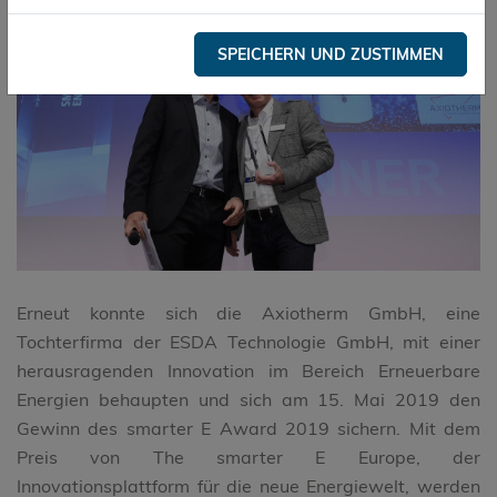
SPEICHERN UND ZUSTIMMEN
Erneut konnte sich die Axiotherm GmbH, eine
Tochterfirma der ESDA Technologie GmbH, mit einer
herausragenden Innovation im Bereich Erneuerbare
Energien behaupten und sich am 15. Mai 2019 den
Gewinn des smarter E Award 2019 sichern. Mit dem
Preis von The smarter E Europe, der
Innovationsplattform für die neue Energiewelt, werden