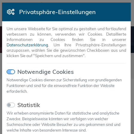
Privatsphäre-Einstellungen
Um unsere Webseite für Sie optimal zu gestalten und fortlaufend
verbessern zu können, verwenden wir Cookies. Detaillierte
NEUIGKEITEN
Informationen zu Cookies finden Sie in unserer
Datenschutzerklärung
. Um Ihre Privatsphäre-Einstellungen
anzupassen, wählen Sie die gewünschten Checkboxen aus und
klicken Sie auf "Speichern und zustimmen".
Neuigkeiten
2019
7
07.07.2019 - PCM-Polymer Verbindung – Neuartiges Material für
Notwendige Cookies
die thermische Stabilisierung von Bauteilen und Systemen
Notwendige Cookies dienen zur Sicherstellung von grundlegenden
Funktionen und sind für die einwandfreie Funktion der Website
erforderlich.
07.Jul.2019
PCM-Polymer Verbindung – Neuartiges
Statistik
Material für die thermische Stabilisierung
von Bauteilen und Systemen
Wir erheben anonymisierte Daten für statistische und analytische
Zwecke. Beispielsweise könnten wir verfolgen von welcher
Suchmaschine oder Website Besucher zu uns gekommen sind und
welche Inhalte von besonderem Interesse sind.