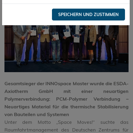
SPEICHERN UND ZUSTIMMEN
Gesamtsieger der INNOspace Master wurde die ESDA-
Axiotherm GmbH mit einer neuartigen
Polymerverbindung: PCM-Polymer Verbindung –
Neuartiges Material für die thermische Stabilisierung
von Bauteilen und Systemen
Unter dem Motto „Space Moves!“ suchte das
Raumfahrtmanagement des Deutschen Zentrums für