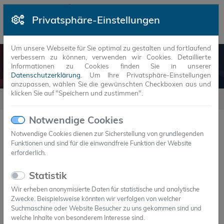
Privatsphäre-Einstellungen
Um unsere Webseite für Sie optimal zu gestalten und fortlaufend
verbessern zu können, verwenden wir Cookies. Detaillierte
NEUIGKEITEN
Informationen zu Cookies finden Sie in unserer
Datenschutzerklärung
. Um Ihre Privatsphäre-Einstellungen
anzupassen, wählen Sie die gewünschten Checkboxen aus und
klicken Sie auf "Speichern und zustimmen".
Neuigkeiten
Notwendige Cookies
Notwendige Cookies dienen zur Sicherstellung von grundlegenden
Funktionen und sind für die einwandfreie Funktion der Website
JAHR
MONAT
erforderlich.
08.Mai.2017
Statistik
Pressebericht TAB 11-2016
Wir erheben anonymisierte Daten für statistische und analytische
Thermische Energiespeicher - Chansen durch
Zwecke. Beispielsweise könnten wir verfolgen von welcher
Phasenwechselmaterialien
Suchmaschine oder Website Besucher zu uns gekommen sind und
welche Inhalte von besonderem Interesse sind.