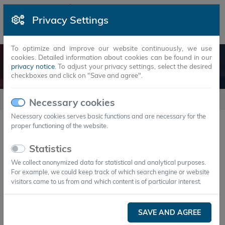
Privacy Settings
To optimize and improve our website continuously, we use
cookies. Detailed information about cookies can be found in our
NEWSARTICLES
privacy notice
. To adjust your privacy settings, select the desired
checkboxes and click on "Save and agree".
Newsarticles
Necessary cookies
Necessary cookies serves basic functions and are necessary for the
proper functioning of the website.
YEAR
MONTH
Statistics
We collect anonymized data for statistical and analytical purposes.
22.Feb.2021
For example, we could keep track of which search engine or website
Axiotherm entwickelt nachhaltige
visitors came to us from and which content is of particular interest.
Kältespeicher für BioNTech-Impfstoff
Ganz ohne Trockeneis
SAVE AND AGREE