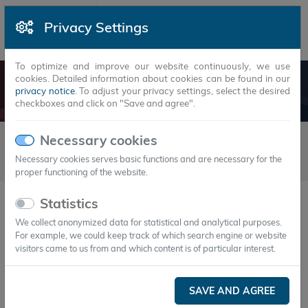
Privacy Settings
To optimize and improve our website continuously, we use
cookies. Detailed information about cookies can be found in our
NEWS
privacy notice
. To adjust your privacy settings, select the desired
checkboxes and click on "Save and agree".
Newsarticles
2019
7
Necessary cookies
07.07.2019 - Axiotherm GmbH gewinnt smarter E Award 2019
Necessary cookies serves basic functions and are necessary for the
in der Kategorie „Smart Renewable Energy“
proper functioning of the website.
Statistics
07.Jul.2019
We collect anonymized data for statistical and analytical purposes.
Axiotherm GmbH gewinnt smarter E
For example, we could keep track of which search engine or website
Award 2019 in der Kategorie „Smart
visitors came to us from and which content is of particular interest.
Renewable Energy“
SAVE AND AGREE