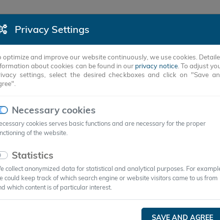
Privacy Settings
PRODUCTS
SUCCESS STORIES
COMPANY
o optimize and improve our website continuously, we use cookies. Detail
nformation about cookies can be found in our
privacy notice
. To adjust yo
rivacy settings, select the desired checkboxes and click on "Save a
gree".
Necessary cookies
cessary cookies serves basic functions and are necessary for the proper
nctioning of the website.
Statistics
 collect anonymized data for statistical and analytical purposes. For exampl
 could keep track of which search engine or website visitors came to us from
d which content is of particular interest.
SAVE AND AGREE