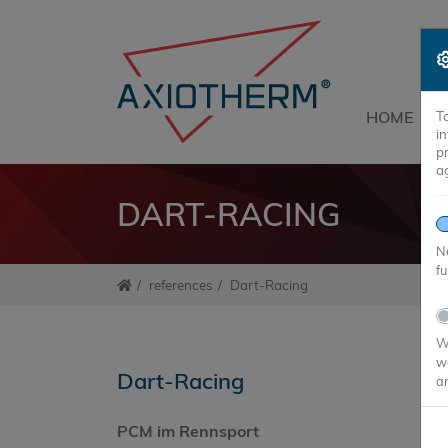
HOME
T
i
p
a
DART-RACING
Ne
fu
references
Dart-Racing
We
we
Dart-Racing
an
PCM im Rennsport