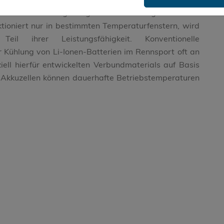
besonders leistungsfähiges Wärmemanagement. Eine
ktioniert nur in bestimmten Temperaturfenstern, wird
l ihrer Leistungsfähigkeit. Konventionelle
ühlung von Li-Ionen-Batterien im Rennsport oft an
iell hierfür entwickelten Verbundmaterials auf Basis
 Akkuzellen können dauerhafte Betriebstemperaturen