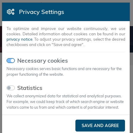
Privacy Settings
To optimize and improve our website continuously, we use
cookies. Detailed information about cookies can be found in our
NEWSARTICLES
privacy notice
. To adjust your privacy settings, select the desired
checkboxes and click on "Save and agree".
Newsarticles
Necessary cookies
Necessary cookies serves basic functions and are necessary for the
proper functioning of the website.
YEAR
MONTH
Statistics
We collect anonymized data for statistical and analytical purposes.
22.Feb.2021
For example, we could keep track of which search engine or website
Axiotherm entwickelt nachhaltige
visitors came to us from and which content is of particular interest.
Kältespeicher für BioNTech-Impfstoff
Ganz ohne Trockeneis
SAVE AND AGREE