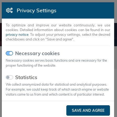
Privacy Settings
To optimize and improve our website continuously, we use
cookies. Detailed information about cookies can be found in our
NEWS
privacy notice
. To adjust your privacy settings, select the desired
checkboxes and click on "Save and agree".
Newsarticles
2021
2
Necessary cookies
22.02.2021 - Axiotherm entwickelt nachhaltige Kältespeicher für
Necessary cookies serves basic functions and are necessary for the
BioNTech-Impfstoff
proper functioning of the website.
Statistics
22.Feb.2021
Axiotherm entwickelt nachhaltige
We collect anonymized data for statistical and analytical purposes.
For example, we could keep track of which search engine or website
Kältespeicher für BioNTech-Impfstoff
visitors came to us from and which content is of particular interest.
Ganz ohne Trockeneis
SAVE AND AGREE