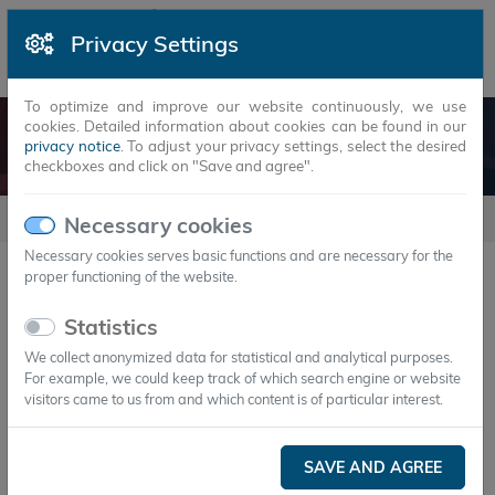
Privacy Settings
To optimize and improve our website continuously, we use
cookies. Detailed information about cookies can be found in our
NEWSARTICLES
privacy notice
. To adjust your privacy settings, select the desired
checkboxes and click on "Save and agree".
Newsarticles
2019
Necessary cookies
Necessary cookies serves basic functions and are necessary for the
proper functioning of the website.
YEAR
MONTH
Statistics
We collect anonymized data for statistical and analytical purposes.
07.Jul.2019
For example, we could keep track of which search engine or website
PCM-Polymer Verbindung – Neuartiges
visitors came to us from and which content is of particular interest.
Material für die thermische Stabilisierung
von Bauteilen und Systemen
SAVE AND AGREE