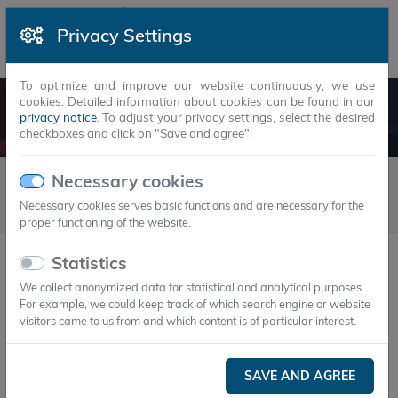
Privacy Settings
To optimize and improve our website continuously, we use
cookies. Detailed information about cookies can be found in our
NEWS
privacy notice
. To adjust your privacy settings, select the desired
checkboxes and click on "Save and agree".
Newsarticles
2019
7
Necessary cookies
07.07.2019 - PCM-Polymer Verbindung – Neuartiges Material für
Necessary cookies serves basic functions and are necessary for the
die thermische Stabilisierung von Bauteilen und Systemen
proper functioning of the website.
Statistics
07.Jul.2019
We collect anonymized data for statistical and analytical purposes.
PCM-Polymer Verbindung – Neuartiges
For example, we could keep track of which search engine or website
Material für die thermische Stabilisierung
visitors came to us from and which content is of particular interest.
von Bauteilen und Systemen
SAVE AND AGREE