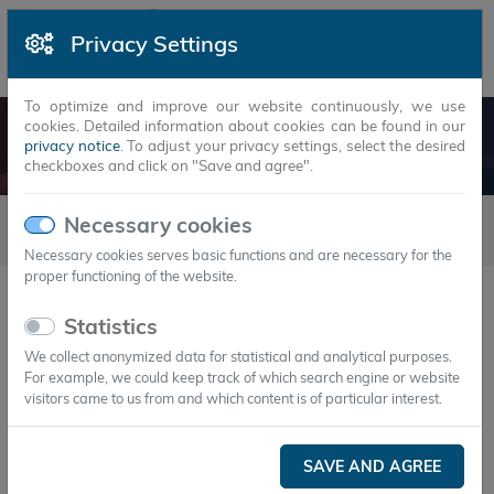
Privacy Settings
To optimize and improve our website continuously, we use
cookies. Detailed information about cookies can be found in our
NEWS
privacy notice
. To adjust your privacy settings, select the desired
checkboxes and click on "Save and agree".
Newsarticles
2017
6
Necessary cookies
16.06.2017 - EU-Spitzenförderprojekt Heatsel® auf Intersolar
Necessary cookies serves basic functions and are necessary for the
proper functioning of the website.
16.Jun.2017
Statistics
EU-Spitzenförderprojekt Heatsel® auf
Intersolar
We collect anonymized data for statistical and analytical purposes.
For example, we could keep track of which search engine or website
ESDA präsentiert innovative Wärmespeicherkapsel
visitors came to us from and which content is of particular interest.
auf Intersolar-Messe
SAVE AND AGREE
Die Thüringer ESDA Technologie GmbH stellt Heatsel®,