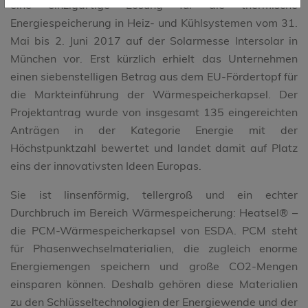
eine einzigartige Lösung für die thermische
Energiespeicherung in Heiz- und Kühlsystemen vom 31.
Mai bis 2. Juni 2017 auf der Solarmesse Intersolar in
München vor. Erst kürzlich erhielt das Unternehmen
einen siebenstelligen Betrag aus dem EU-Fördertopf für
die Markteinführung der Wärmespeicherkapsel. Der
Projektantrag wurde von insgesamt 135 eingereichten
Anträgen in der Kategorie Energie mit der
Höchstpunktzahl bewertet und landet damit auf Platz
eins der innovativsten Ideen Europas.
Sie ist linsenförmig, tellergroß und ein echter
Durchbruch im Bereich Wärmespeicherung: Heatsel® –
die PCM-Wärmespeicherkapsel von ESDA. PCM steht
für Phasenwechselmaterialien, die zugleich enorme
Energiemengen speichern und große CO2-Mengen
einsparen können. Deshalb gehören diese Materialien
zu den Schlüsseltechnologien der Energiewende und der