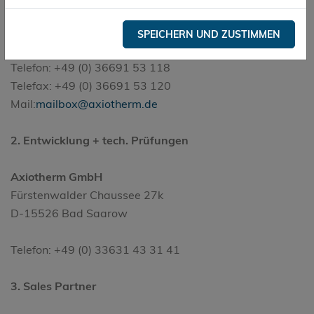
Bahnhofstraße 31
D-07607 Eisenberg/Thüringen
SPEICHERN UND ZUSTIMMEN
Telefon: +49 (0) 36691 53 118
Telefax: +49 (0) 36691 53 120
Mail:
mailbox@axiotherm.de
2. Entwicklung + tech. Prüfungen
Axiotherm GmbH
Fürstenwalder Chaussee 27k
D-15526 Bad Saarow
Telefon: +49 (0) 33631 43 31 41
3. Sales Partner