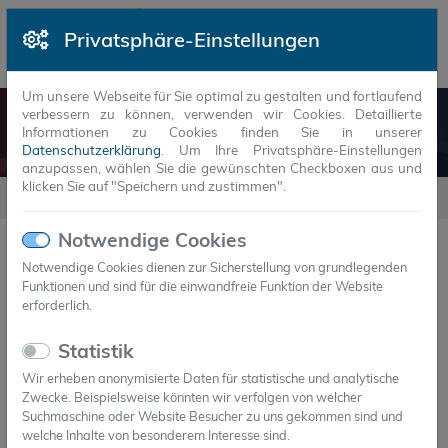
Privatsphäre-Einstellungen
Um unsere Webseite für Sie optimal zu gestalten und fortlaufend
verbessern zu können, verwenden wir Cookies. Detaillierte
TEAMS
Informationen zu Cookies finden Sie in unserer
Datenschutzerklärung
. Um Ihre Privatsphäre-Einstellungen
anzupassen, wählen Sie die gewünschten Checkboxen aus und
klicken Sie auf "Speichern und zustimmen".
Teams
Notwendige Cookies
Notwendige Cookies dienen zur Sicherstellung von grundlegenden
Es wurden keine Einträge gefunden.
Funktionen und sind für die einwandfreie Funktion der Website
erforderlich.
Kontakt
Statistik
Wir erheben anonymisierte Daten für statistische und analytische
1. Hauptverwaltung + Produktion
Zwecke. Beispielsweise könnten wir verfolgen von welcher
Suchmaschine oder Website Besucher zu uns gekommen sind und
welche Inhalte von besonderem Interesse sind.
Axiotherm GmbH