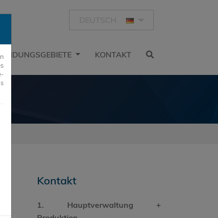
DEUTSCH
ENDUNGSGEBIETE
KONTAKT
rn
es
e-
us
Kontakt
1. Hauptverwaltung +
Produktion