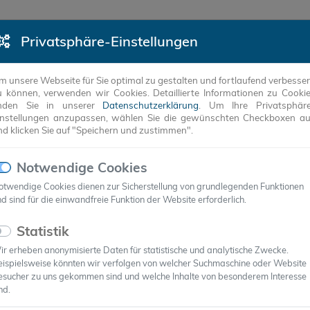
Privatsphäre-Einstellungen
DUKTE
REFERENZEN
UNTERNEHMEN
ANW
m unsere Webseite für Sie optimal zu gestalten und fortlaufend verbesse
u können, verwenden wir Cookies. Detaillierte Informationen zu Cooki
inden Sie in unserer
Datenschutzerklärung
. Um Ihre Privatsphär
instellungen anzupassen, wählen Sie die gewünschten Checkboxen a
nd klicken Sie auf "Speichern und zustimmen".
Notwendige Cookies
otwendige Cookies dienen zur Sicherstellung von grundlegenden Funktionen
d sind für die einwandfreie Funktion der Website erforderlich.
Statistik
r erheben anonymisierte Daten für statistische und analytische Zwecke.
eispielsweise könnten wir verfolgen von welcher Suchmaschine oder Website
15
esucher zu uns gekommen sind und welche Inhalte von besonderem Interesse
nd.