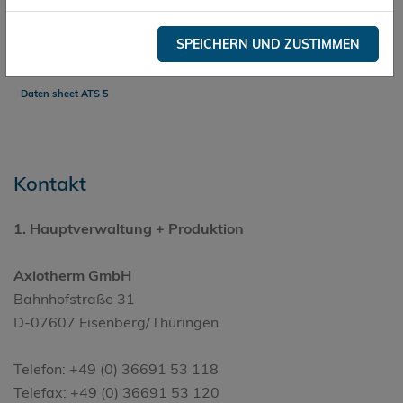
Pharma-Logistik
SPEICHERN UND ZUSTIMMEN
Pharma Logistics
Daten sheet ATS 5
Kontakt
1. Hauptverwaltung + Produktion
Axiotherm GmbH
Bahnhofstraße 31
D-07607 Eisenberg/Thüringen
Telefon: +49 (0) 36691 53 118
Telefax: +49 (0) 36691 53 120