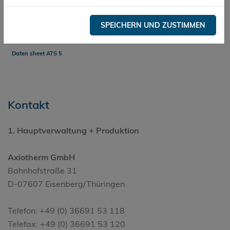
Pharma-Logistik
SPEICHERN UND ZUSTIMMEN
Pharma Logistics
Daten sheet ATS 5
Kontakt
1. Hauptverwaltung + Produktion
Axiotherm GmbH
Bahnhofstraße 31
D-07607 Eisenberg/Thüringen
Telefon: +49 (0) 36691 53 118
Telefax: +49 (0) 36691 53 120