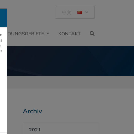
中文
ENDUNGSGEBIETE
KONTAKT
rn
es
e-
us
Archiv
2021