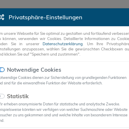
Privatsphäre-Einstellungen
DUKTE
REFERENZEN
UNTERNEHMEN
ANW
m unsere Webseite für Sie optimal zu gestalten und fortlaufend verbesse
u können, verwenden wir Cookies. Detaillierte Informationen zu Cooki
inden Sie in unserer
Datenschutzerklärung
. Um Ihre Privatsphär
instellungen anzupassen, wählen Sie die gewünschten Checkboxen a
nd klicken Sie auf "Speichern und zustimmen".
Notwendige Cookies
otwendige Cookies dienen zur Sicherstellung von grundlegenden Funktionen
d sind für die einwandfreie Funktion der Website erforderlich.
Statistik
r erheben anonymisierte Daten für statistische und analytische Zwecke.
eispielsweise könnten wir verfolgen von welcher Suchmaschine oder Website
 BMWi
esucher zu uns gekommen sind und welche Inhalte von besonderem Interesse
nd.
-Robotern und Sonnenbatterien