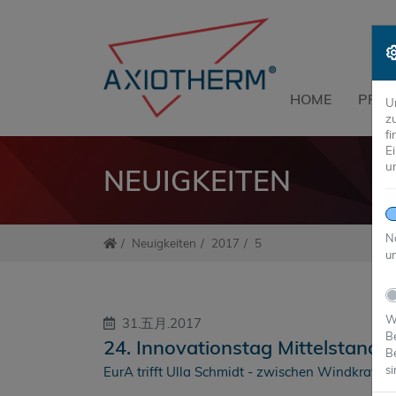
HOME
PRO
U
z
f
E
u
NEUIGKEITEN
N
Neuigkeiten
2017
5
un
Wi
31.五月.2017
B
24. Innovationstag Mittelstand
B
si
EurA trifft Ulla Schmidt - zwischen Windkraft