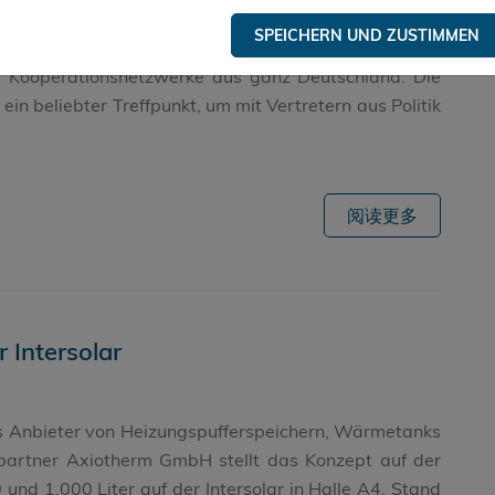
tionstag des Bundesministeriums für Wirtschaft und
SPEICHERN UND ZUSTIMMEN
smalig mehr als 300 innovative kleine und mittlere
d Kooperationsnetzwerke aus ganz Deutschland. Die
ein beliebter Treffpunkt, um mit Vertretern aus Politik
阅读更多
 Intersolar
ls Anbieter von Heizungspufferspeichern, Wärmetanks
tpartner Axiotherm GmbH stellt das Konzept auf der
und 1.000 Liter auf der Intersolar in Halle A4, Stand