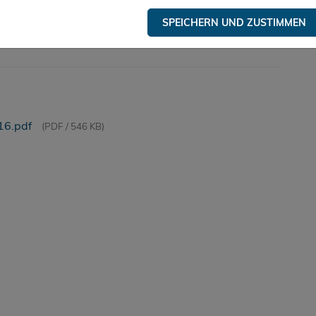
Architektur Bettina Gehbauer, Fachbereich Energie-
SPEICHERN UND ZUSTIMMEN
rt Skript, Fachkommunikation für Architektur und
16.pdf
(PDF / 546 KB)