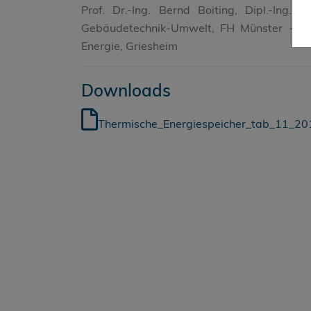
Prof. Dr.-Ing. Bernd Boiting, Dipl.-Ing. 
Gebäudetechnik-Umwelt, FH Münster - Sma
Energie, Griesheim
Downloads
Thermische_Energiespeicher_tab_11_20