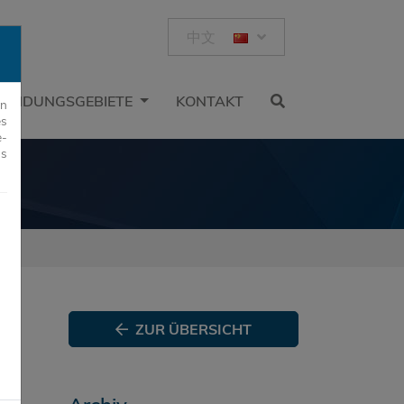
中文
ENDUNGSGEBIETE
KONTAKT
rn
es
e-
us
ZUR ÜBERSICHT