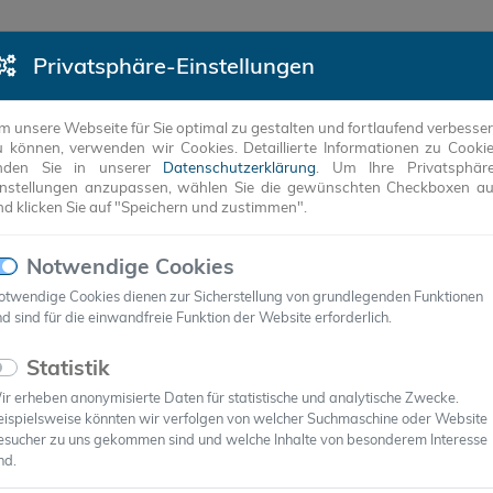
Privatsphäre-Einstellungen
DUKTE
REFERENZEN
UNTERNEHMEN
ANW
m unsere Webseite für Sie optimal zu gestalten und fortlaufend verbesse
u können, verwenden wir Cookies. Detaillierte Informationen zu Cooki
inden Sie in unserer
Datenschutzerklärung
. Um Ihre Privatsphär
instellungen anzupassen, wählen Sie die gewünschten Checkboxen a
nd klicken Sie auf "Speichern und zustimmen".
Notwendige Cookies
otwendige Cookies dienen zur Sicherstellung von grundlegenden Funktionen
ericht TAB 11-2016
d sind für die einwandfreie Funktion der Website erforderlich.
Statistik
r erheben anonymisierte Daten für statistische und analytische Zwecke.
eispielsweise könnten wir verfolgen von welcher Suchmaschine oder Website
esucher zu uns gekommen sind und welche Inhalte von besonderem Interesse
rch Phasenwechselmaterialien
nd.