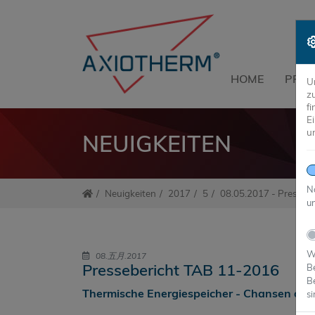
HOME
PRO
U
z
f
E
u
NEUIGKEITEN
N
Neuigkeiten
2017
5
08.05.2017 - Presseb
un
Wi
08.五月.2017
Pressebericht TAB 11-2016
B
B
Thermische Energiespeicher - Chansen du
si