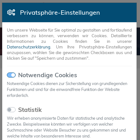
Privatsphäre-Einstellungen
Um unsere Webseite für Sie optimal zu gestalten und fortlaufend
verbessern zu können, verwenden wir Cookies. Detaillierte
SONNENBATTERIE
Informationen zu Cookies finden Sie in unserer
Datenschutzerklärung
. Um Ihre Privatsphäre-Einstellungen
anzupassen, wählen Sie die gewünschten Checkboxen aus und
klicken Sie auf "Speichern und zustimmen".
Referenzen
SonnenBatterie
Notwendige Cookies
SonnenBatterie
Notwendige Cookies dienen zur Sicherstellung von grundlegenden
Funktionen und sind für die einwandfreie Funktion der Website
erforderlich.
PCM in Stromspeichern
Statistik
Zu tiefe Temperaturen reduzieren die Leistungsfähigkeit
Wir erheben anonymisierte Daten für statistische und analytische
drastisch, zu hohe Temperaturen beschleunigen die
Zwecke. Beispielsweise könnten wir verfolgen von welcher
Alterung oder führen gar zu thermischer Schädigung
Suchmaschine oder Website Besucher zu uns gekommen sind und
welche Inhalte von besonderem Interesse sind.
der Zellen. In diesem Zusammenhang kommt dem