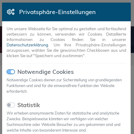
Privatsphäre-Einstellungen
Um unsere Webseite für Sie optimal zu gestalten und fortlaufend
verbessern zu können, verwenden wir Cookies. Detaillierte
DRÄGER
Informationen zu Cookies finden Sie in unserer
Datenschutzerklärung
. Um Ihre Privatsphäre-Einstellungen
anzupassen, wählen Sie die gewünschten Checkboxen aus und
klicken Sie auf "Speichern und zustimmen".
Referenzen
Dräger
Notwendige Cookies
Dräger
Notwendige Cookies dienen zur Sicherstellung von grundlegenden
Funktionen und sind für die einwandfreie Funktion der Website
erforderlich.
Das speziell für harte Einsätze konturierte
Atemschutzgerät Dräger PSS® BG 4 plus versorgt den
Statistik
Geräteträger in toxischer Umgebung bis zu vier
Wir erheben anonymisierte Daten für statistische und analytische
Stunden mit Atemluft. Um die Temperatur der
Zwecke. Beispielsweise könnten wir verfolgen von welcher
Suchmaschine oder Website Besucher zu uns gekommen sind und
Einatemluft zu reduzieren und die physische Belastung
welche Inhalte von besonderem Interesse sind.