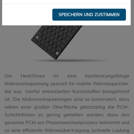
SPEICHERN UND ZUSTIMMEN
Die HeatStaxx ist eine hochleistungsfähige
Makroverkapselung speziell für mobile Wärmespeicher,
die aus hierfür entwickelten Kunststoffen blasgeformt
ist. Die Makroverkapselungen sind so konstruiert, dass
neben einer großen Oberfläche gleichzeitig die PCM-
Schichtdicken so gering gehalten werden, dass das
gesamte PCM am Phasenwechselprozess teilnimmt und
so eine effiziente Wärmeübertragung (schnelle Ladung