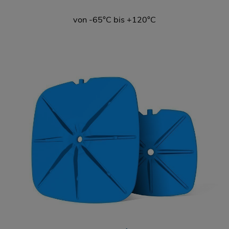
von -65°C bis +120°C