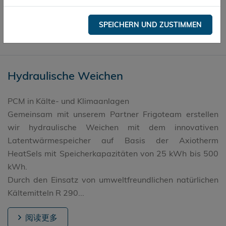
阅读更多
SPEICHERN UND ZUSTIMMEN
Hydraulische Weichen
PCM in Kälte- und Klimaanlagen
Gemeinsam mit unserem Partner Frigoteam erstellen
wir hydraulische Weichen mit dem innovativen
Latentwärmespeicher auf Basis der Axiotherm
HeatSels mit Speicherkapazitäten von 25 kWh bis 500
kWh.
Durch den Einsatz von umweltfreundlichen natürlichen
Kältemitteln R 290...
阅读更多