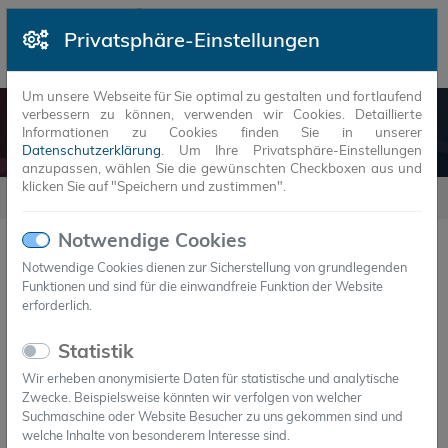
Privatsphäre-Einstellungen
Um unsere Webseite für Sie optimal zu gestalten und fortlaufend
verbessern zu können, verwenden wir Cookies. Detaillierte
REFERENZEN
Informationen zu Cookies finden Sie in unserer
Datenschutzerklärung
. Um Ihre Privatsphäre-Einstellungen
anzupassen, wählen Sie die gewünschten Checkboxen aus und
klicken Sie auf "Speichern und zustimmen".
Referenzen
Notwendige Cookies
Futurium - Haus der Zukunft
Notwendige Cookies dienen zur Sicherstellung von grundlegenden
Funktionen und sind für die einwandfreie Funktion der Website
erforderlich.
PCM in der Gebäudeklimatisierung
Das nachhaltige Bauen und Betreiben von Immobilien
Statistik
trägt maßgeblich dazu bei, den Ressourcenverbrauch
Wir erheben anonymisierte Daten für statistische und analytische
und Klimawandel einzudämmen. Dabei sind wiederum
Zwecke. Beispielsweise könnten wir verfolgen von welcher
Energiespeicher eine Voraussetzung für die verstärkte
Suchmaschine oder Website Besucher zu uns gekommen sind und
welche Inhalte von besonderem Interesse sind.
Nutzung erneuerbarer Energien und der...