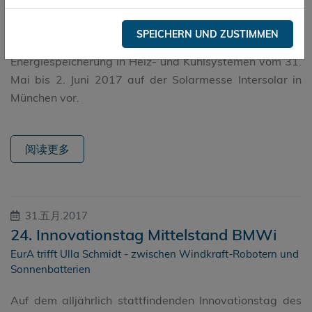
Die Thüringer ESDA Technologie GmbH stellt Heatsel®,
SPEICHERN UND ZUSTIMMEN
eine einzigartige Lösung für die thermische
Energiespeicherung in Heiz- und Kühlsystemen vom 31.
Mai bis 2. Juni 2017 auf der Solarmesse Intersolar in
München vor.
阅读更多
31.五月.2017
24. Innovationstag Mittelstand BMWi
EurA trifft Ulla Schmidt - zwischen Windkraft-Robotern und
Sonnenbatterien
Auf dem alljährlich stattfindenden Innovationstag des