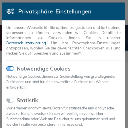
Privatsphäre-Einstellungen
Um unsere Webseite für Sie optimal zu gestalten und fortlaufend
verbessern zu können, verwenden wir Cookies. Detaillierte
NEUIGKEITEN
Informationen zu Cookies finden Sie in unserer
Datenschutzerklärung
. Um Ihre Privatsphäre-Einstellungen
anzupassen, wählen Sie die gewünschten Checkboxen aus und
klicken Sie auf "Speichern und zustimmen".
Neuigkeiten
2017
Notwendige Cookies
Notwendige Cookies dienen zur Sicherstellung von grundlegenden
Funktionen und sind für die einwandfreie Funktion der Website
JAHR
MONAT
erforderlich.
16.六月.2017
Statistik
EU-Spitzenförderprojekt Heatsel® auf
Wir erheben anonymisierte Daten für statistische und analytische
Intersolar
Zwecke. Beispielsweise könnten wir verfolgen von welcher
ESDA präsentiert innovative Wärmespeicherkapsel auf
Suchmaschine oder Website Besucher zu uns gekommen sind und
welche Inhalte von besonderem Interesse sind.
Intersolar-Messe