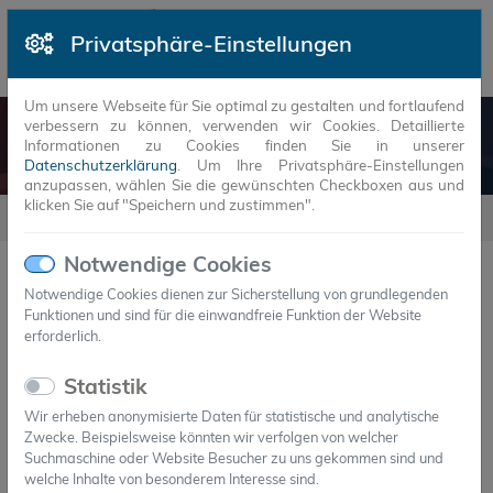
Privatsphäre-Einstellungen
Um unsere Webseite für Sie optimal zu gestalten und fortlaufend
verbessern zu können, verwenden wir Cookies. Detaillierte
NEUIGKEITEN
Informationen zu Cookies finden Sie in unserer
Datenschutzerklärung
. Um Ihre Privatsphäre-Einstellungen
anzupassen, wählen Sie die gewünschten Checkboxen aus und
klicken Sie auf "Speichern und zustimmen".
Neuigkeiten
2021
2
Notwendige Cookies
Notwendige Cookies dienen zur Sicherstellung von grundlegenden
Funktionen und sind für die einwandfreie Funktion der Website
JAHR
MONAT
erforderlich.
22.二月.2021
Statistik
Axiotherm entwickelt nachhaltige
Wir erheben anonymisierte Daten für statistische und analytische
Kältespeicher für BioNTech-Impfstoff
Zwecke. Beispielsweise könnten wir verfolgen von welcher
Ganz ohne Trockeneis
Suchmaschine oder Website Besucher zu uns gekommen sind und
welche Inhalte von besonderem Interesse sind.