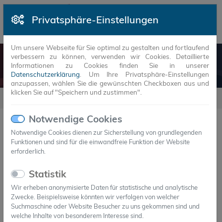
Privatsphäre-Einstellungen
Um unsere Webseite für Sie optimal zu gestalten und fortlaufend
verbessern zu können, verwenden wir Cookies. Detaillierte
NEUIGKEITEN
Informationen zu Cookies finden Sie in unserer
Datenschutzerklärung
. Um Ihre Privatsphäre-Einstellungen
anzupassen, wählen Sie die gewünschten Checkboxen aus und
klicken Sie auf "Speichern und zustimmen".
Neuigkeiten
2019
6
Notwendige Cookies
Notwendige Cookies dienen zur Sicherstellung von grundlegenden
Funktionen und sind für die einwandfreie Funktion der Website
JAHR
MONAT
erforderlich.
07.七月.2019
Statistik
Axiotherm GmbH gewinnt smarter E
Wir erheben anonymisierte Daten für statistische und analytische
Award 2019 in der Kategorie „Smart
Zwecke. Beispielsweise könnten wir verfolgen von welcher
Suchmaschine oder Website Besucher zu uns gekommen sind und
Renewable Energy“
welche Inhalte von besonderem Interesse sind.