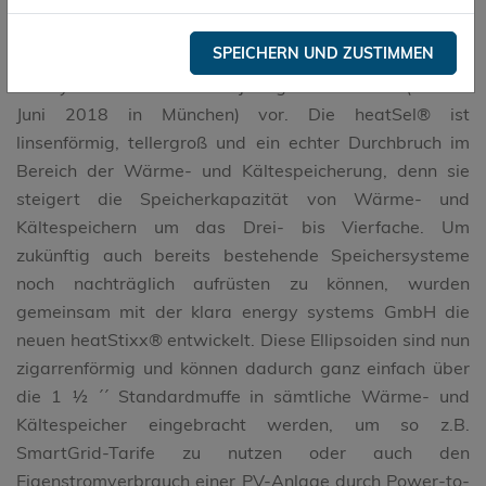
Die Axiotherm GmbH stellt mit ihren heatSel®,
heatStixx® & heatStaxx® eine einzigartige Lösung für
SPEICHERN UND ZUSTIMMEN
die thermische Energiespeicherung in Heiz- und
Kühlsystemen auf der diesjährigen EM-Power (20.-22.
Juni 2018 in München) vor. Die heatSel® ist
linsenförmig, tellergroß und ein echter Durchbruch im
Bereich der Wärme- und Kältespeicherung, denn sie
steigert die Speicherkapazität von Wärme- und
Kältespeichern um das Drei- bis Vierfache. Um
zukünftig auch bereits bestehende Speichersysteme
noch nachträglich aufrüsten zu können, wurden
gemeinsam mit der klara energy systems GmbH die
neuen heatStixx® entwickelt. Diese Ellipsoiden sind nun
zigarrenförmig und können dadurch ganz einfach über
die 1 ½ ´´ Standardmuffe in sämtliche Wärme- und
Kältespeicher eingebracht werden, um so z.B.
SmartGrid-Tarife zu nutzen oder auch den
Eigenstromverbrauch einer PV-Anlage durch Power-to-