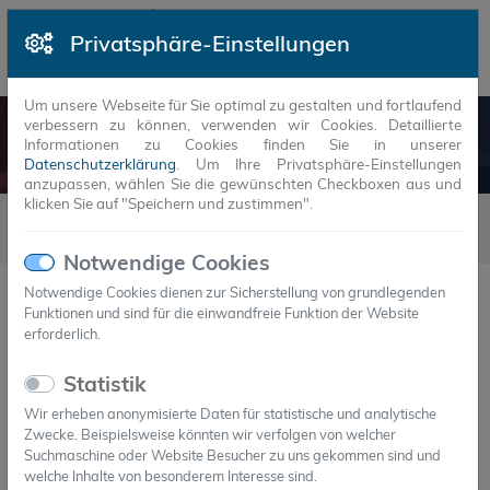
Privatsphäre-Einstellungen
Um unsere Webseite für Sie optimal zu gestalten und fortlaufend
verbessern zu können, verwenden wir Cookies. Detaillierte
NEUIGKEITEN
Informationen zu Cookies finden Sie in unserer
Datenschutzerklärung
. Um Ihre Privatsphäre-Einstellungen
anzupassen, wählen Sie die gewünschten Checkboxen aus und
klicken Sie auf "Speichern und zustimmen".
Neuigkeiten
2018
6
19.06.2018 - Eine der innovativsten Ideen Europas
Notwendige Cookies
Notwendige Cookies dienen zur Sicherstellung von grundlegenden
19.六月.2018
Funktionen und sind für die einwandfreie Funktion der Website
Eine der innovativsten Ideen Europas
erforderlich.
Statistik
Axiotherm GmbH stellt einzigartige Lösung für
Wir erheben anonymisierte Daten für statistische und analytische
thermische Energiespeicherung auf EM-Power-
Zwecke. Beispielsweise könnten wir verfolgen von welcher
Fachmesse vor
Suchmaschine oder Website Besucher zu uns gekommen sind und
welche Inhalte von besonderem Interesse sind.