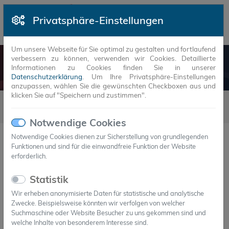
Privatsphäre-Einstellungen
Um unsere Webseite für Sie optimal zu gestalten und fortlaufend
verbessern zu können, verwenden wir Cookies. Detaillierte
NEUIGKEITEN
Informationen zu Cookies finden Sie in unserer
Datenschutzerklärung
. Um Ihre Privatsphäre-Einstellungen
anzupassen, wählen Sie die gewünschten Checkboxen aus und
klicken Sie auf "Speichern und zustimmen".
Neuigkeiten
2016
10
14.10.2016 - EU setzt auf PCM-Wärmespeicherkapseln
Notwendige Cookies
Notwendige Cookies dienen zur Sicherstellung von grundlegenden
14.十月.2016
Funktionen und sind für die einwandfreie Funktion der Website
EU setzt auf PCM-
erforderlich.
Wärmespeicherkapseln
Statistik
Innovation der Thüringer ESDA Technologie GmbH von
Wir erheben anonymisierte Daten für statistische und analytische
Brüssler Kommission zur Förderung ausgewählt
Zwecke. Beispielsweise könnten wir verfolgen von welcher
Suchmaschine oder Website Besucher zu uns gekommen sind und
welche Inhalte von besonderem Interesse sind.