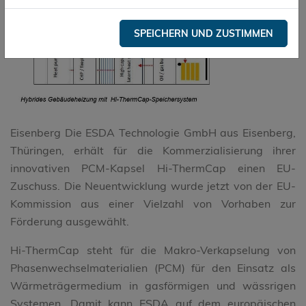
SPEICHERN UND ZUSTIMMEN
Eisenberg Die ESDA Technologie GmbH aus Eisenberg,
Thüringen, erhält für die Kommerzialisierung ihrer
innovativen PCM-Kapsel Hi-ThermCap einen EU-
Zuschuss. Die Neuentwicklung wurde jetzt von der EU-
Kommission aus einer Vielzahl von Vorhaben zur
Förderung ausgewählt.
Hi-ThermCap steht für die Makro-Verkapselung von
Phasenwechselmaterialien (PCM) für den Einsatz als
Wärmeträgermedium in gasförmigen und wässrigen
Systemen. Damit kann ESDA auf dem europäischen