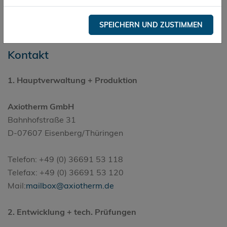
ESDA Partner
SPEICHERN UND ZUSTIMMEN
Kontakt
1. Hauptverwaltung + Produktion
Axiotherm GmbH
Bahnhofstraße 31
D-07607 Eisenberg/Thüringen
Telefon: +49 (0) 36691 53 118
Telefax: +49 (0) 36691 53 120
Mail:
mailbox@axiotherm.de
2. Entwicklung + tech. Prüfungen